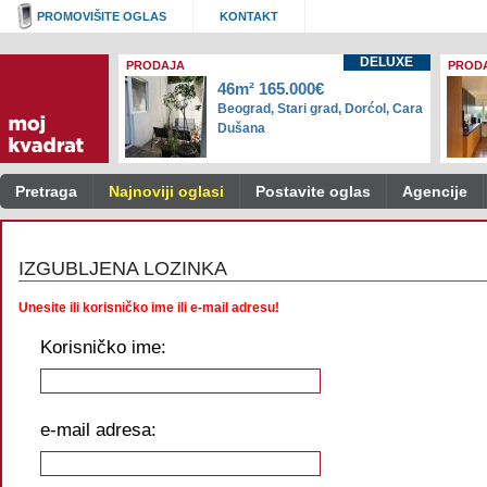
PROMOVIŠITE OGLAS
KONTAKT
DELUXE
PRODAJA
PROD
46m² 165.000€
Beograd, Stari grad, Dorćol, Cara
Dušana
Pretraga
Najnoviji oglasi
Postavite oglas
Agencije
IZGUBLJENA LOZINKA
Unesite ili korisničko ime ili e-mail adresu!
Korisničko ime:
e-mail adresa: