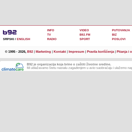
INFO
VIDEO
PUTOVANJA
TV
B92.FM
BIZ
SRPSKI /
ENGLISH
RADIO
SPORT
POSLOVI
© 1995 - 2026,
B92
|
Marketing
|
Kontakt
|
Impresum
|
Pravila korišćenja
|
Pitanja i 
B92 je organizacija koja brine o zaštiti životne sredine.
Mi ublažavamo štetu nastalu zagađenjem u avio-saobraćaju i ulažemo nap