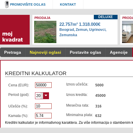
PROMOVIŠITE OGLAS
KONTAKT
DELUXE
PRODAJA
PROD
22.757m² 1.318.000€
Beograd, Zemun, Ugrinovci,
Zemunska
Pretraga
Najnoviji oglasi
Postavite oglas
Agencije
KREDITNI KALKULATOR
Iznos učešća:
Cena (EUR):
5000
Period (god):
Iznos kredita:
20
45000
Mesečna rata:
Učešće (%):
316
Minimalna plata:
Kamata (%):
632
Kreditni kalkulator je informativnog karaktera. Za više informacija o stambenim 