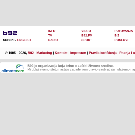
INFO
VIDEO
PUTOVANJA
TV
B92.FM
BIZ
SRPSKI /
ENGLISH
RADIO
SPORT
POSLOVI
© 1995 - 2026,
B92
|
Marketing
|
Kontakt
|
Impresum
|
Pravila korišćenja
|
Pitanja i 
B92 je organizacija koja brine o zaštiti životne sredine.
Mi ublažavamo štetu nastalu zagađenjem u avio-saobraćaju i ulažemo nap