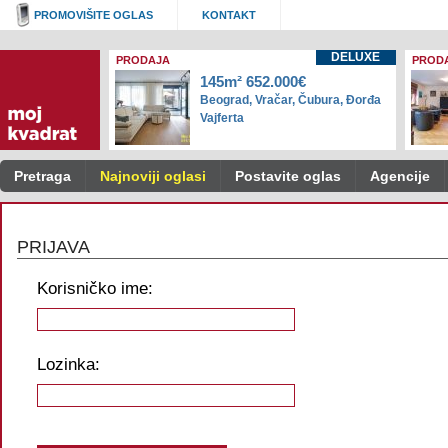
PROMOVIŠITE OGLAS
KONTAKT
DELUXE
PRODAJA
PROD
145m² 652.000€
Beograd, Vračar, Čubura, Đorđa
Vajferta
Pretraga
Najnoviji oglasi
Postavite oglas
Agencije
PRIJAVA
Korisničko ime:
Lozinka: