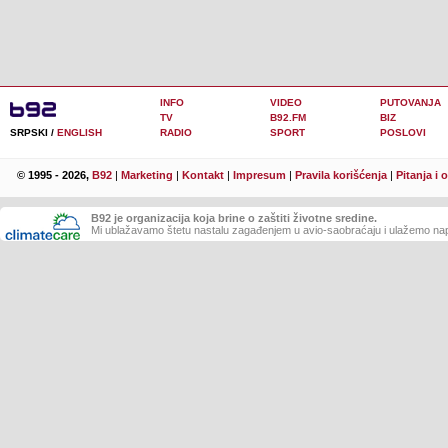
INFO
VIDEO
PUTOVANJA
TV
B92.FM
BIZ
SRPSKI /
ENGLISH
RADIO
SPORT
POSLOVI
© 1995 - 2026,
B92
|
Marketing
|
Kontakt
|
Impresum
|
Pravila korišćenja
|
Pitanja i 
B92 je organizacija koja brine o zaštiti životne sredine.
Mi ublažavamo štetu nastalu zagađenjem u avio-saobraćaju i ulažemo nap