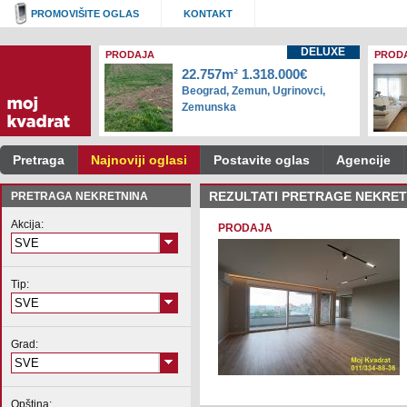
PROMOVIŠITE OGLAS
KONTAKT
DELUXE
PRODAJA
PROD
22.757m² 1.318.000€
Beograd, Zemun, Ugrinovci,
Zemunska
Pretraga
Najnoviji oglasi
Postavite oglas
Agencije
PRETRAGA NEKRETNINA
REZULTATI PRETRAGE NEKRET
Akcija:
PRODAJA
SVE
Tip:
SVE
Grad:
SVE
Opština: