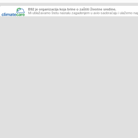
B92 je organizacija koja brine o zaštiti životne sredine.
Mi ublažavamo štetu nastalu zagađenjem u avio-saobraćaju i ulažemo nap