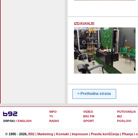
IZDAVANJE
< Prethodna strana
INFO
VIDEO
PUTOVANJA
TV
B92.FM
BIZ
SRPSKI /
ENGLISH
RADIO
SPORT
POSLOVI
© 1995 - 2026,
B92
|
Marketing
|
Kontakt
|
Impresum
|
Pravila korišćenja
|
Pitanja i 