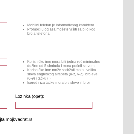
Mobilni telefon je informativnog karaktera
Promociju oglasa možete vršiti sa bilo kog
broja telefona
Korisničko ime mora biti jedna reč minimalne
dužine od 5 simbola i mora početi slovom
Korisničko ime može sadržati mala i velika
slova engleskog alfabeta (a-z, A-Z), brojeve
(0-9) i tačku (.)
Ispred i iza tačke mora biti slovo ili broj
Lozinka (opet):
jta mojkvadrat.rs