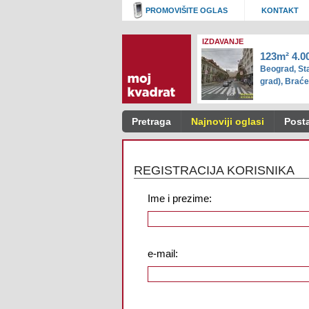
PROMOVIŠITE OGLAS
KONTAKT
IZDAVANJE
123m² 4.0
Beograd, Sta
grad), Brać
Pretraga
Najnoviji oglasi
Posta
REGISTRACIJA KORISNIKA
Ime i prezime:
e-mail: