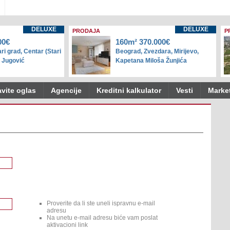
DELUXE
DELUXE
PRODAJA
P
00€
160m² 370.000€
ri grad, Centar (Stari
Beograd, Zvezdara, Mirijevo,
e Jugović
Kapetana Miloša Žunjića
vite oglas
Agencije
Kreditni kalkulator
Vesti
Marke
Proverite da li ste uneli ispravnu e-mail
adresu
Na unetu e-mail adresu biće vam poslat
aktivacioni link