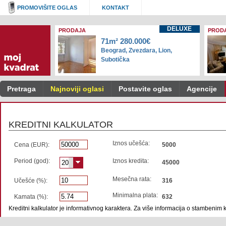
PROMOVIŠITE OGLAS
KONTAKT
DELUXE
PRODAJA
PROD
71m² 280.000€
Beograd, Zvezdara, Lion,
Subotička
Pretraga
Najnoviji oglasi
Postavite oglas
Agencije
KREDITNI KALKULATOR
Iznos učešća:
Cena (EUR):
5000
Period (god):
Iznos kredita:
20
45000
Mesečna rata:
Učešće (%):
316
Minimalna plata:
Kamata (%):
632
Kreditni kalkulator je informativnog karaktera. Za više informacija o stambenim 