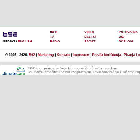
INFO
VIDEO
PUTOVANJA
TV
B92.FM
BIZ
SRPSKI /
ENGLISH
RADIO
SPORT
POSLOVI
© 1995 - 2026,
B92
|
Marketing
|
Kontakt
|
Impresum
|
Pravila korišćenja
|
Pitanja i 
B92 je organizacija koja brine o zaštiti životne sredine.
Mi ublažavamo štetu nastalu zagađenjem u avio-saobraćaju i ulažemo nap