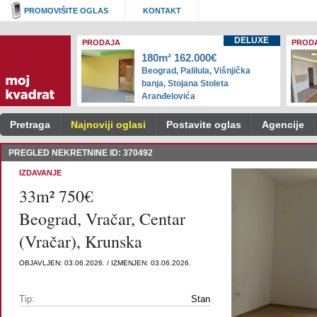
PROMOVIŠITE OGLAS
KONTAKT
DELUXE
PRODAJA
PROD
180m² 162.000€
Beograd, Palilula, Višnjička
banja, Stojana Stoleta
Aranđelovića
Pretraga
Najnoviji oglasi
Postavite oglas
Agencije
PREGLED NEKRETNINE ID: 370492
IZDAVANJE
33m² 750€
Beograd, Vračar, Centar
(Vračar), Krunska
OBJAVLJEN: 03.06.2026. / IZMENJEN: 03.06.2026.
Tip:
Stan