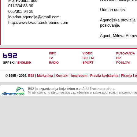
Moj Kvadrat doo
011/334 88 36
Odmah useljiv!
065/303 94 39
kvadrat.agencija@gmail.com
Agencijska provizija
http://www.kvadratnekretnine.com
poslovanja.
Agent: Mileva Petrov
INFO
VIDEO
PUTOVANJA
TV
B92.FM
BIZ
SRPSKI /
ENGLISH
RADIO
SPORT
POSLOVI
© 1995 - 2026,
B92
|
Marketing
|
Kontakt
|
Impresum
|
Pravila korišćenja
|
Pitanja i 
B92 je organizacija koja brine o zaštiti životne sredine.
Mi ublažavamo štetu nastalu zagađenjem u avio-saobraćaju i ulažemo nap