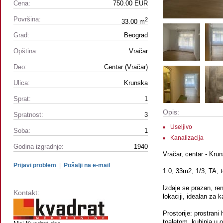
Cena:
750.00 EUR
Površina:
2
33.00 m
Grad:
Beograd
Opština:
Vračar
Deo:
Centar (Vračar)
Ulica:
Krunska
Sprat:
1
Opis:
Spratnost:
3
Useljivo
Soba:
1
Kanalizacija
Godina izgradnje:
1940
Vračar, centar - Kru
Prijavi problem
|
Pošalji na e-mail
1.0, 33m2, 1/3, TA, t
Izdaje se prazan, ren
Kontakt:
lokaciji, idealan za k
Prostorije: prostrani
toaletom, kuhinja u 