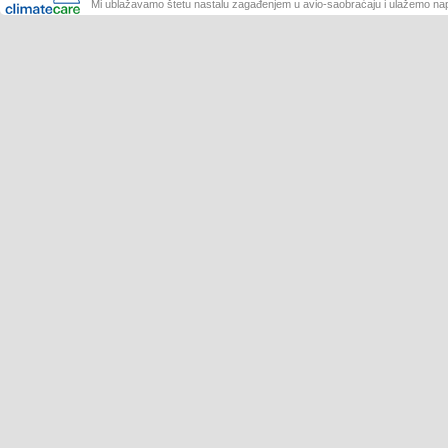
Mi ublažavamo štetu nastalu zagađenjem u avio-saobraćaju i ulažemo nap