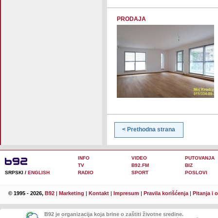
PRODAJA
< Prethodna strana
INFO
VIDEO
PUTOVANJA
TV
B92.FM
BIZ
SRPSKI /
ENGLISH
RADIO
SPORT
POSLOVI
© 1995 - 2026,
B92
|
Marketing
|
Kontakt
|
Impresum
|
Pravila korišćenja
|
Pitanja i 
B92 je organizacija koja brine o zaštiti životne sredine.