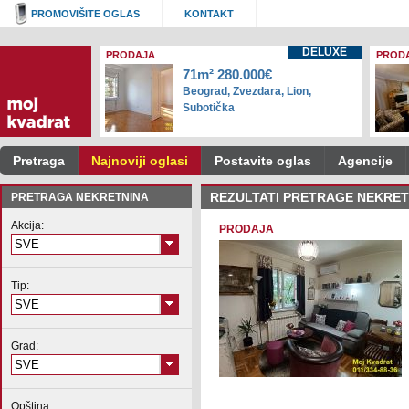
PROMOVIŠITE OGLAS
KONTAKT
DELUXE
PRODAJA
PROD
71m² 280.000€
Beograd, Zvezdara, Lion,
Subotička
Pretraga
Najnoviji oglasi
Postavite oglas
Agencije
PRETRAGA NEKRETNINA
REZULTATI PRETRAGE NEKRET
Akcija:
PRODAJA
SVE
Tip:
SVE
Grad:
SVE
Opština: