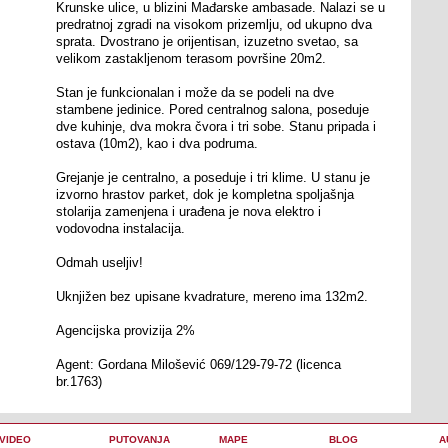
Krunske ulice, u blizini Mađarske ambasade. Nalazi se u
predratnoj zgradi na visokom prizemlju, od ukupno dva
sprata. Dvostrano je orijentisan, izuzetno svetao, sa
velikom zastakljenom terasom površine 20m2.
Stan je funkcionalan i može da se podeli na dve
stambene jedinice. Pored centralnog salona, poseduje
dve kuhinje, dva mokra čvora i tri sobe. Stanu pripada i
ostava (10m2), kao i dva podruma.
Grejanje je centralno, a poseduje i tri klime. U stanu je
izvorno hrastov parket, dok je kompletna spoljašnja
stolarija zamenjena i urađena je nova elektro i
vodovodna instalacija.
Odmah useljiv!
Uknjižen bez upisane kvadrature, mereno ima 132m2.
Agencijska provizija 2%
Agent: Gordana Milošević 069/129-79-72 (licenca
br.1763)
VIDEO
PUTOVANJA
MAPE
BLOG
A