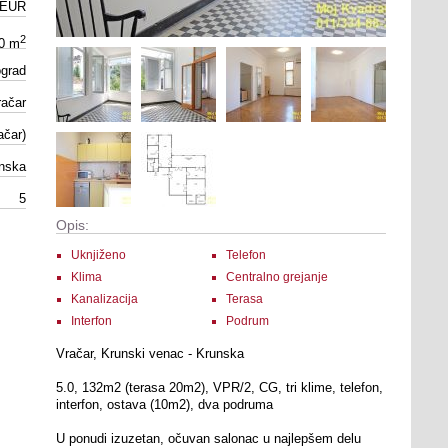
 EUR
2
0 m
grad
račar
ačar)
nska
5
Opis:
Uknjiženo
Telefon
Klima
Centralno grejanje
Kanalizacija
Terasa
Interfon
Podrum
Vračar, Krunski venac - Krunska
5.0, 132m2 (terasa 20m2), VPR/2, CG, tri klime, telefon,
interfon, ostava (10m2), dva podruma
U ponudi izuzetan, očuvan salonac u najlepšem delu