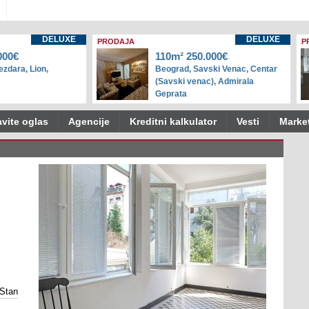
DELUXE
DELUXE
PRODAJA
P
000€
110m² 250.000€
zdara, Lion,
Beograd, Savski Venac, Centar
(Savski venac), Admirala
Geprata
vite oglas
Agencije
Kreditni kalkulator
Vesti
Marke
Stan