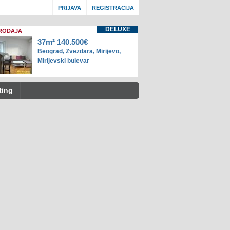
PRIJAVA
REGISTRACIJA
DELUXE
RODAJA
37m² 140.500€
Beograd, Zvezdara, Mirijevo,
Mirijevski bulevar
ting