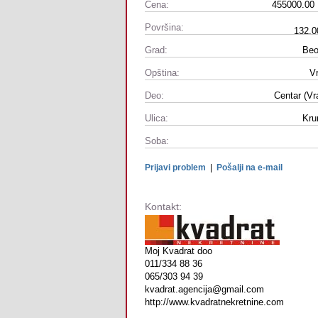
Cena:
455000.00
Površina:
132.0
Grad:
Beo
Opština:
V
Deo:
Centar (Vr
Ulica:
Kru
Soba:
Prijavi problem
|
Pošalji na e-mail
Kontakt:
Moj Kvadrat doo
011/334 88 36
065/303 94 39
kvadrat.agencija@gmail.com
http://www.kvadratnekretnine.com