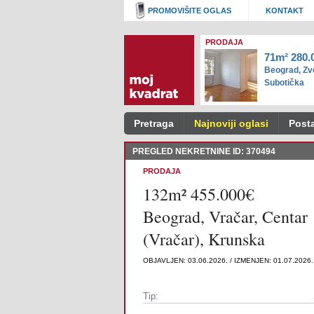
PROMOVIŠITE OGLAS
KONTAKT
PRODAJA
71m² 280.
Beograd, Zve
Subotička
Pretraga
Najnoviji oglasi
Posta
PREGLED NEKRETNINE ID: 370494
PRODAJA
132m² 455.000€
Beograd, Vračar, Centar
(Vračar), Krunska
OBJAVLJEN: 03.06.2026. / IZMENJEN: 01.07.2026.
Tip: